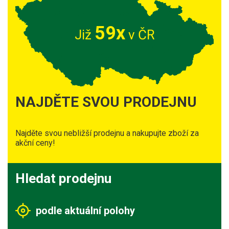
59x
Již
v ČR
NAJDĚTE SVOU PRODEJNU
Najděte svou nebližší prodejnu a nakupujte zboží za
akční ceny!
Hledat prodejnu
podle aktuální polohy