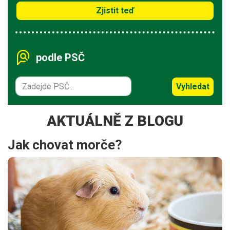
Zjistit teď
podle PSČ
Vyhledat
AKTUÁLNĚ Z BLOGU
Jak chovat morče?