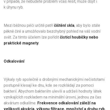
v případě, že nebudete problém včas řešit, může dojít i
k úhynu ryb.
Mezi běžnou péči určitě patří
čištění skla
, aby bylo stále
pěkně čiré a umožňovalo bezchybný pohled na váš vodní
svět. Za tímto účelem lze pořídit
čisticí houbičky nebo
praktické magnety
.
Odkalování
Výkaly ryb společně s drobnými mechanickými nečistotami
postupně klesají ke dnu, kde se rozkládají za pomoci
bakterií. Abychom bakteriím ulevili a udrželi hodnoty látek
vznikajících rozkladem na minimální úrovni, jednou za čas
akvárium odkalíme.
Frekvence odkalování záleží na
velikosti akvária, výkonu filtrace, množství a druhu ryb.