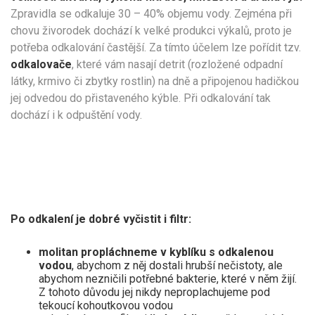
Zpravidla se odkaluje 30 – 40% objemu vody. Zejména při
chovu živorodek dochází k velké produkci výkalů, proto je
potřeba odkalování častější. Za tímto účelem lze pořídit tzv.
odkalovače
, které vám nasají detrit (rozložené odpadní
látky, krmivo či zbytky rostlin) na dně a připojenou hadičkou
jej odvedou do přistaveného kýble. Při odkalování tak
dochází i k odpuštění vody.
Po odkalení je dobré vyčistit i filtr:
molitan propláchneme v kyblíku s odkalenou
vodou
, abychom z něj dostali hrubší nečistoty, ale
abychom nezničili potřebné bakterie, které v něm žijí.
Z tohoto důvodu jej nikdy neproplachujeme pod
tekoucí kohoutkovou vodou