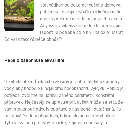
stát nádhernou dekorací našeho domova,
pohled na plavající rybičky uklidňuje naši
mysl a přenese nás do úplně jiného světa.
Aby vám však akvárium dělalo především
radost, je potřeba se o něj i náležitě starat.
Co však taková péče obnáší?
Péče o zaběhnuté akvárium
U zaběhnutého funkčního akvária je dobré hlídat parametry
vody, aby nedošlo k nějakému nečekanému výkyvu. Pokud je
potřeba, zvolíme na úpravu daného parametru konkrétní
přípravek. Nejčastěji se upravuje pH, avšak může se stát, že
vám stoupnou hodnoty dusitanů a následně i dusičnanů. To
se stává často v případech, kdy je akvárium přerybněné.
Tyto látky jsou pro ryby toxické, zejména dusitany, a