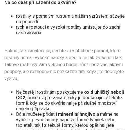
Na co dbát při sázení do akvária?
rostliny s pomalým růstem a nižším vzrůstem sázejte
do popředí
rychle rostoucí a vysoké rostliny umisťujte do zadní
části akvária.
Pokud jste začátečníci, nechte si v obchodě poradit, které
rostliny nemají vysoké nároky a péči o ně tak zvládne i laik.
Takové rostlinky vám většinou budou růst i bez vaší aktivní
podpory, ale rozhodně nic nezkazíte tím, když jim dopřejete
výživu.
Nejčastěji rostlinám poskytujeme
oxid uhličitý neboli
CO2,
přičemž pro začátečníky je dostačující v tekuté
formě, kdy se do akvária nalije příslušné množství
daného přípravku.
Dále můžete přidat i
minerální hnojivo
a máme na
výběr z pevné hmoty, např. ve formě tyčinek nebo
tabletek, tak i z tekuté formy, kterou opět nalijete