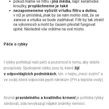
pokud máme ve filtru i
jiná média
, např. keramické
kroužky,
propláchneme je také
nezapomeneme vyčistit vrtulku filtru a dutinu
,
v níž je umístěná, jinak by se nám mohlo stát, že se
zanese a vrtulka se bude zadrhávat. Filtr by tak ztratil
na výkonnosti a mohl by časem přestat fungovat
úplně. Následně vše vrátíme na své místo.
Péče o rybky
I rybky potřebují naši péči a pozornost k tomu, aby dobře
prospívaly. Spokojené rybky jsou ty, které
žijí
v odpovídajících podmínkách
, tzn. v hejnu „mezi svými“ a
ve vodě, která odpovídá jejich nárokům (PH a teplota vody).
Kromě
pravidelného a kvalitního krmení
je potřeba rybky
sledovat, zda nevykazují nějaké známky nemoci.