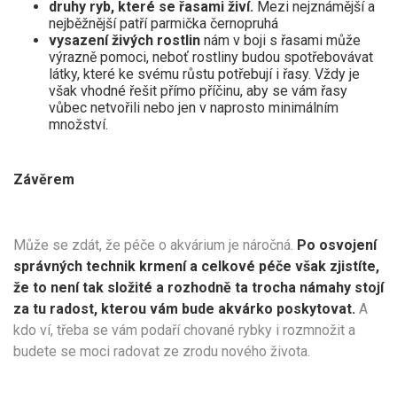
druhy ryb, které se řasami živí.
Mezi nejznámější a
nejběžnější patří parmička černopruhá
vysazení živých rostlin
nám v boji s řasami může
výrazně pomoci, neboť rostliny budou spotřebovávat
látky, které ke svému růstu potřebují i řasy. Vždy je
však vhodné řešit přímo příčinu, aby se vám řasy
vůbec netvořili nebo jen v naprosto minimálním
množství.
Závěrem
Může se zdát, že péče o akvárium je náročná.
Po osvojení
správných technik krmení a celkové péče však zjistíte,
že to není tak složité a rozhodně ta trocha námahy stojí
za tu radost, kterou vám bude akvárko poskytovat.
A
kdo ví, třeba se vám podaří chované rybky i rozmnožit a
budete se moci radovat ze zrodu nového života.