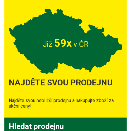
59x
Již
v ČR
NAJDĚTE SVOU PRODEJNU
Najděte svou nebližší prodejnu a nakupujte zboží za
akční ceny!
Hledat prodejnu