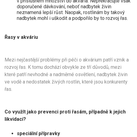
v příslušném množství do akvária. Nepřekračujte však
doporučené dávkování, neboť nadbytek živin
neznamená lepší růst. Naopak, rostlinám by takový
nadbytek mohl i uškodit a podpořilo by to rozvoj řas.
Řasy v akváriu
Mezi nejčastější problémy při péči o akvárium patří vznik a
rozvoj řas. K tomu dochází obvykle ze tří důvodů, mezi
které patří nevhodné a nadměrné osvětlení, nadbytek živin
ve vodě a nedostatek živých rostlin, které jsou konkurenty
řas.
Co využít jako prevenci proti řasám, případně k jejich
likvidaci?
speciální přípravky