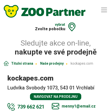
vybrat
Zvolte pobočku
Sledujte akce on-line,
nakupte ve své prodejně
Titulní strana
Naše prodejny
kockapes.com
kockapes.com
Ludvíka Svobody 1073, 543 01 Vrchlabí
NAVIGOVAT NA PRODEJNU
739 662 621
menny1@email.cz