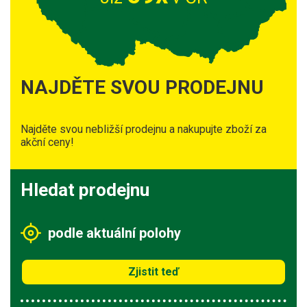
NAJDĚTE SVOU PRODEJNU
Najděte svou nebližší prodejnu a nakupujte zboží za
akční ceny!
Hledat prodejnu
podle aktuální polohy
Zjistit teď